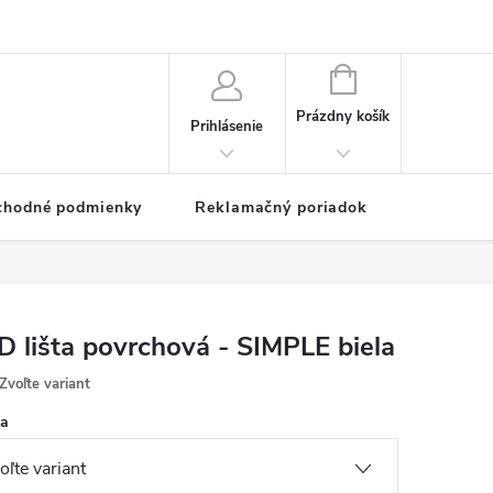
NÁKUPNÝ
KOŠÍK
Prázdny košík
Prihlásenie
chodné podmienky
Reklamačný poriadok
D lišta povrchová - SIMPLE biela
Zvoľte variant
ka