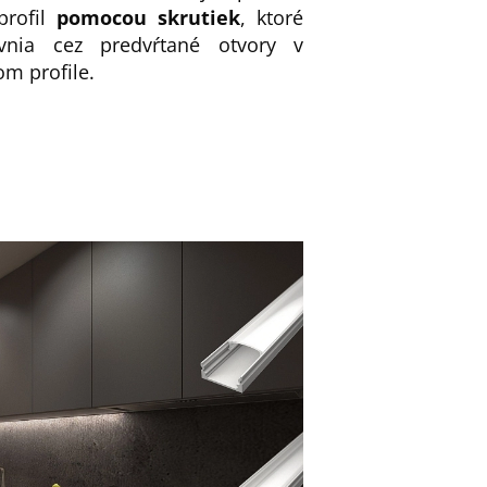
profil
pomocou skrutiek
, ktoré
vnia cez predvŕtané otvory v
m profile.