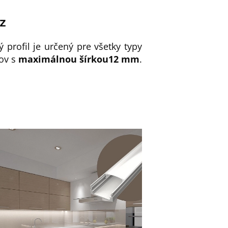
ez
ý profil je určený pre všetky typy
ov s
maximálnou šírkou
12 mm
.