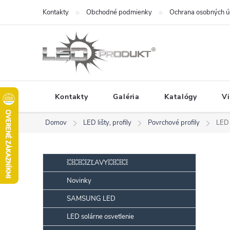
Prejsť
Kontakty
Obchodné podmienky
Ochrana osobných ú
na
obsah
Kontakty
Galéria
Katalógy
V
Domov
LED lišty, profily
Povrchové profily
LED 
B
Preskočiť
💥💥💥ZĽAVY💥💥💥
kategórie
o
Novinky
č
SAMSUNG LED
n
ý
LED solárne osvetlenie