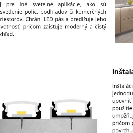
j pre iné svetelné aplikácie, ako sú
svetlenie políc, podhľadov či komerčných
riestorov. Chráni LED pás a predlžuje jeho
ivotnosť, pričom zaisťuje moderný a čistý
zhľad.
Inštal
Inštalác
jednoduc
upevniť
použit
umožňuj
pričom p
povrch