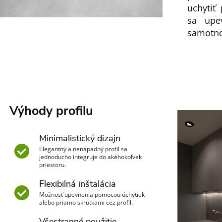
uchytiť 
sa upe
samotno
Výhody profilu
Minimalistický dizajn
Elegantný a nenápadný profil sa
jednoducho integruje do akéhokoľvek
priestoru.
Flexibilná inštalácia
Možnosť upevnenia pomocou úchytiek
alebo priamo skrutkami cez profil.
Všestranné použitie