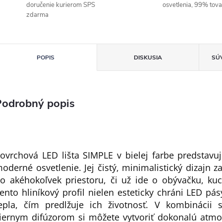
doručenie kurierom SPS
osvetlenia, 99% tov
zdarma
POPIS
DISKUSIA
SÚ
Podrobný popis
ovrchová LED lišta SIMPLE v bielej farbe predstavuj
oderné osvetlenie. Jej čistý, minimalistický dizajn z
o akéhokoľvek priestoru, či už ide o obývačku, ku
ento hliníkový profil nielen esteticky chráni LED pás
epla, čím predlžuje ich životnosť. V kombinácii
iernym difúzorom si môžete vytvoriť dokonalú at