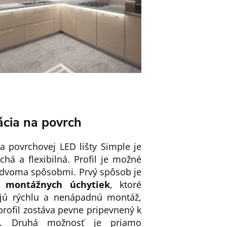
ácia na povrch
ia povrchovej LED lišty Simple je
há a flexibilná. Profil je možné
 dvoma spôsobmi. Prvý spôsob je
ie
montážnych úchytiek
, ktoré
ú rýchlu a nenápadnú montáž,
rofil zostáva pevne pripevnený k
u. Druhá možnosť je priamo