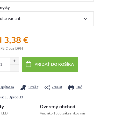
krytky
d
3,38 €
,75 €
bez DPH
otková
:
PRIDAŤ DO KOŠÍKA
Opýtať sa
Strážiť
Zdieľať
Tlač
ka:
LEDprodukt
ty
Overený obchod
a LED
Viac ako 1500 zákazníkov nás