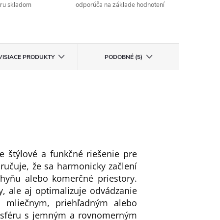
aru skladom
odporúča na základe hodnotení
VISIACE PRODUKTY
PODOBNÉ (5)
e štýlové a funkčné riešenie pre
aručuje, že sa harmonicky začlení
chyňu alebo komerčné priestory.
y, ale aj optimalizuje odvádzanie
 s mliečnym, priehľadným alebo
mosféru s jemným a rovnomerným