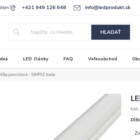
+421 949 126 648
info@ledprodukt.sk
dajov
Reklamačný poriadok
HĽADAŤ
ideá
LED články
FAQ
Veľkoobchod
Ob
lišta povrchová - SIMPLE biela
LE
Kód:
Dĺž