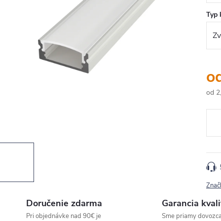
Typ 
o
od
2
Jedn
cena
Znač
Doručenie zdarma
Garancia kvali
Pri objednávke nad 90€ je
Sme priamy dovozc