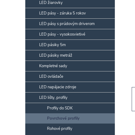
p
LED žiarovky
a
LED pásy - záruka 5 rokov
n
LED pásy s prúdovým driverom
e
l
LED pásy - vysokosvietivé
LED pásiky 5m
LED pásiky metráž
Kompletné sady
LED ovládače
LED napájacie zdroje
LED lišty, profily
Profily do SDK
Povrchové profily
Rohové profily