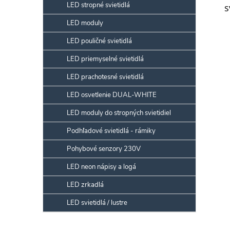
LED stropné svietidlá
s
LED moduly
LED pouličné svietidlá
LED priemyselné svietidlá
LED prachotesné svietidlá
LED osvetlenie DUAL-WHITE
LED moduly do stropných svietidiel
Podhľadové svietidlá - rámiky
Pohybové senzory 230V
LED neon nápisy a logá
LED zrkadlá
LED svietidlá / lustre