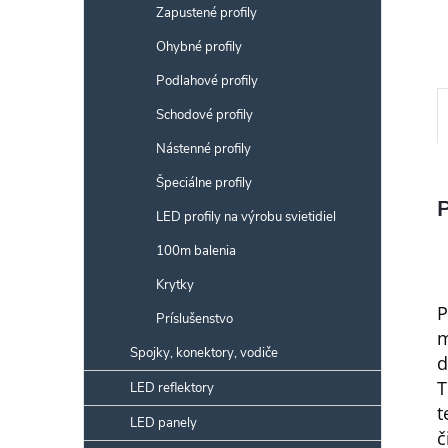
Zapustené profily
Ohybné profily
Podlahové profily
Schodové profily
Nástenné profily
Špeciálne profily
LED profily na výrobu svietidiel
100m balenia
Krytky
P
Príslušenstvo
m
Spojky, konektory, vodiče
d
T
LED reflektory
t
LED panely
č