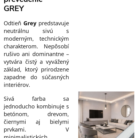
GREY
Odtieň
Grey
predstavuje
neutrálnu sivú s
moderným, technickým
charakterom. Nepôsobí
rušivo ani dominantne –
vytvára čistý a vyvážený
základ, ktorý prirodzene
zapadne do súčasných
interiérov.
Sivá farba sa
jednoducho kombinuje s
betónom, drevom,
čiernymi aj bielymi
prvkami. V
minimalistických