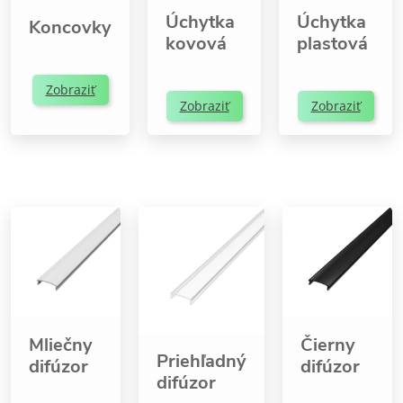
Úchytka
Úchytka
Koncovky
kovová
plastová
Zobraziť
Zobraziť
Zobraziť
Mliečny
Čierny
Priehľadný
difúzor
difúzor
difúzor