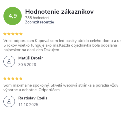
Hodnotenie zákazníkov
4,9
788 hodnotení
Zobraziť recenzie
Vrelo odporucam.Kupoval som led pasiky atd.do celeho domu a uz
5 rokov vsetko funguje ako ma.Kazda objednavka bola odoslana
najneskor na dalsi den.Dakujem
Matúš Drotár
30.5.2026
Som maximálne spokojný. Skvelá webová stránka a poradia vždy
výborne a ochotne. Odporúčam.
Rastislav Czelis
11.10.2025