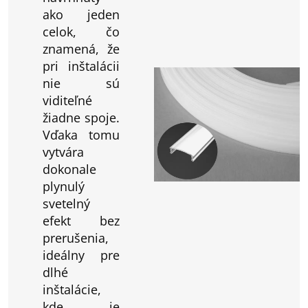
ako jeden
celok, čo
znamená, že
pri inštalácii
nie sú
viditeľné
žiadne spoje.
Vďaka tomu
vytvára
dokonale
plynulý
svetelný
efekt bez
prerušenia,
ideálny pre
dlhé
inštalácie,
kde je