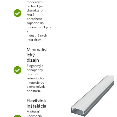
moderným
technickým
charakterom,
ktorá
prirodzene
zapadne do
minimalistických
aj
industriálnych
interiérov.
Minimalist
ický
dizajn
Elegantný a
nenápadný
profil sa
jednoducho
integruje do
akéhokoľvek
priestoru.
Flexibilná
inštalácia
Možnosť
upevnenia