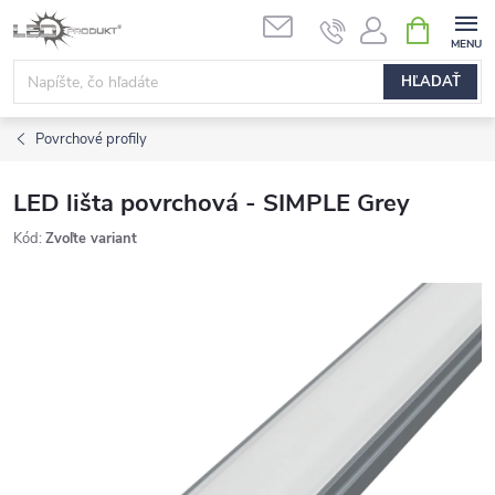
Prejsť
NÁKUPN
na
KOŠÍK
obsah
HĽADAŤ
Povrchové profily
LED lišta povrchová - SIMPLE Grey
Kód:
Zvoľte variant