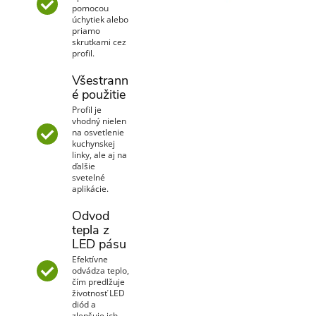
pomocou
úchytiek alebo
priamo
skrutkami cez
profil.
Všestrann
é použitie
Profil je
vhodný nielen
na osvetlenie
kuchynskej
linky, ale aj na
ďalšie
svetelné
aplikácie.
Odvod
tepla z
LED pásu
Efektívne
odvádza teplo,
čím predlžuje
životnosť LED
diód a
zlepšuje ich