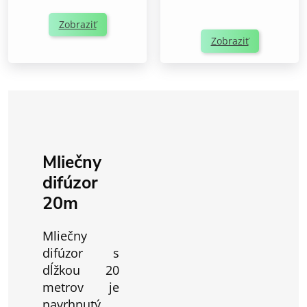
Zobraziť
Zobraziť
Mliečny
difúzor
20m
Mliečny
difúzor s
dĺžkou 20
metrov je
navrhnutý