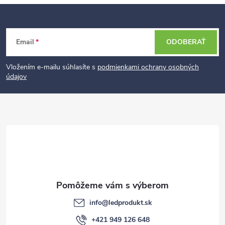
Z
Email
ODOBERAŤ
á
p
Vložením e-mailu súhlasíte s
podmienkami ochrany osobných
údajov
ä
t
i
e
info
@
ledprodukt.sk
+421 949 126 648