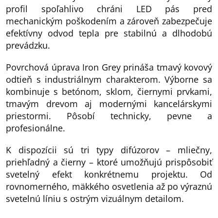
profil spoľahlivo chráni LED pás pred
mechanickým poškodením a zároveň zabezpečuje
efektívny odvod tepla pre stabilnú a dlhodobú
prevádzku.
Povrchová úprava Iron Grey prináša tmavý kovový
odtieň s industriálnym charakterom. Výborne sa
kombinuje s betónom, sklom, čiernymi prvkami,
tmavým drevom aj modernými kancelárskymi
priestormi. Pôsobí technicky, pevne a
profesionálne.
K dispozícii sú tri typy difúzorov – mliečny,
priehľadný a čierny – ktoré umožňujú prispôsobiť
svetelný efekt konkrétnemu projektu. Od
rovnomerného, mäkkého osvetlenia až po výraznú
svetelnú líniu s ostrým vizuálnym detailom.