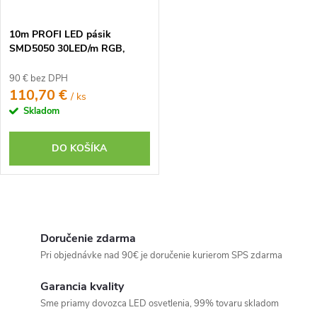
10m PROFI LED pásik
SMD5050 30LED/m RGB,
IP20, 24V, RF9 - Kompletná
sada
90 € bez DPH
110,70 €
/ ks
Skladom
DO KOŠÍKA
O
v
Doručenie zdarma
l
Pri objednávke nad 90€ je doručenie kurierom SPS zdarma
á
Garancia kvality
d
Sme priamy dovozca LED osvetlenia, 99% tovaru skladom
a