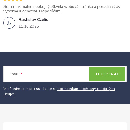
Som maximálne spokojný. Skvelá webová stránka a poradia vždy
výborne a ochotne. Odporúčam.
Rastislav Czelis
11.10.2025
Z
Email
ODOBERAŤ
á
p
Vložením e-mailu súhlasíte s
podmienkami ochrany osobných
údajov
ä
t
i
e