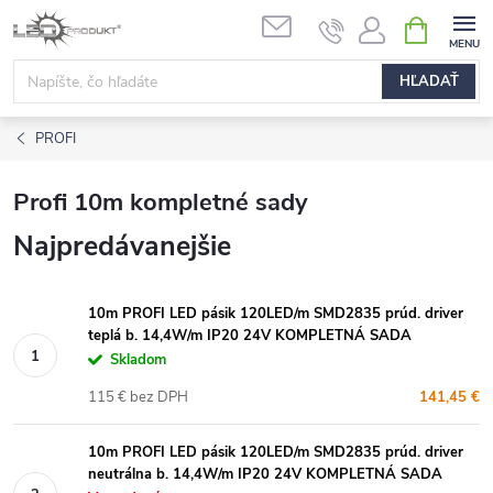
Prejsť
NÁKUPN
na
KOŠÍK
obsah
HĽADAŤ
PROFI
Profi 10m kompletné sady
Najpredávanejšie
10m PROFI LED pásik 120LED/m SMD2835 prúd. driver
teplá b. 14,4W/m IP20 24V KOMPLETNÁ SADA
Skladom
115 € bez DPH
141,45 €
10m PROFI LED pásik 120LED/m SMD2835 prúd. driver
neutrálna b. 14,4W/m IP20 24V KOMPLETNÁ SADA