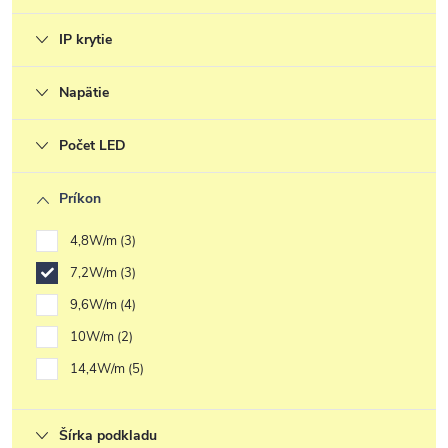
IP krytie
Napätie
Počet LED
Príkon
4,8W/m
3
7,2W/m
3
9,6W/m
4
10W/m
2
14,4W/m
5
Šírka podkladu