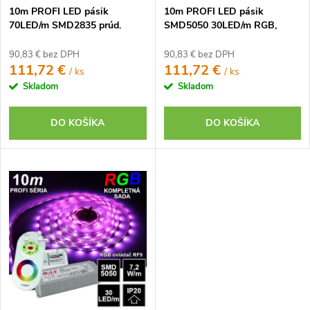
k
10m PROFI LED pásik
10m PROFI LED pásik
k
t
70LED/m SMD2835 prúd.
SMD5050 30LED/m RGB,
t
driver studená b. 7,2W/m IP20
IP20, 24V, RF2 - Kompletná
o
24V KOMPLETNÁ SADA
sada
o
90,83 € bez DPH
90,83 € bez DPH
v
111,72 €
111,72 €
/ ks
/ ks
v
Skladom
Skladom
DO KOŠÍKA
DO KOŠÍKA