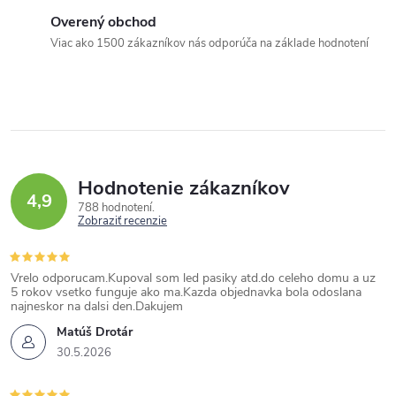
c
Overený obchod
i
Viac ako 1500 zákazníkov nás odporúča na základe hodnotení
e
p
r
v
k
Hodnotenie zákazníkov
y
4,9
788 hodnotení
v
Zobraziť recenzie
ý
p
Vrelo odporucam.Kupoval som led pasiky atd.do celeho domu a uz
i
5 rokov vsetko funguje ako ma.Kazda objednavka bola odoslana
najneskor na dalsi den.Dakujem
s
Matúš Drotár
u
30.5.2026