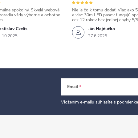
álne spokojný. Skvelá webová
Nie je čo k tomu dodať. Viac ako 50
poradia vždy výborne a ochotne.
a viac 30m LED pasov fungujú spo
m.
cez 12 rokov bez jedinej chyby 5/5
stislav Czelis
Ján Hajdučko
1.10.2025
27.6.2025
Email
Vložením e-mailu súhlasíte s
podmienka