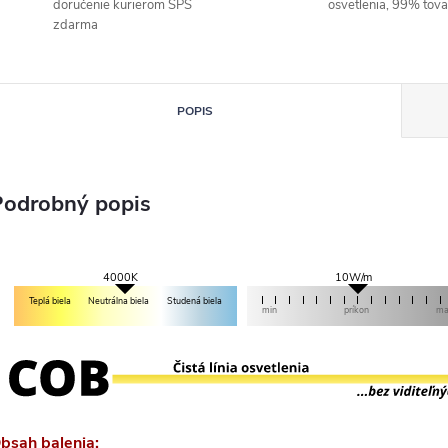
doručenie kurierom SPS
osvetlenia, 99% tov
zdarma
POPIS
Podrobný popis
10W/m
4000K
Teplá biela
Neutrálna biela
Studená biela
min
príkon
m
bsah balenia: