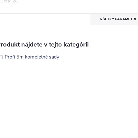
Cena za
:
Počet LED
:
VŠETKY PARAMETRE
rodukt nájdete v tejto kategórii
Profi 5m kompletné sady