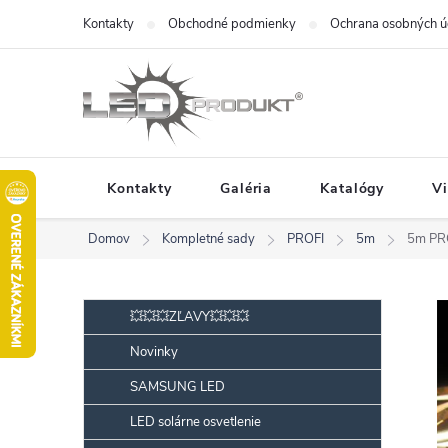
Prejsť
Kontakty
Obchodné podmienky
Ochrana osobných ú
na
obsah
Kontakty
Galéria
Katalógy
V
Domov
Kompletné sady
PROFI
5m
5m PR
B
Preskočiť
💥💥💥ZĽAVY💥💥💥
kategórie
o
Novinky
č
SAMSUNG LED
n
ý
LED solárne osvetlenie