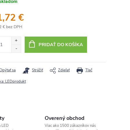
Skladom
1,72 €
2 € bez DPH
otková
:
PRIDAŤ DO KOŠÍKA
Opýtať sa
Strážiť
Zdieľať
Tlač
ka:
LEDprodukt
ty
Overený obchod
a LED
Viac ako 1500 zákazníkov nás