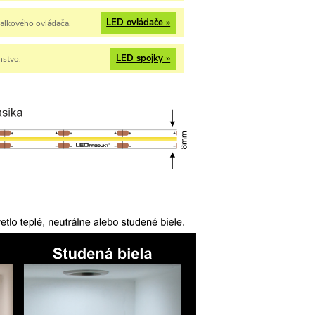
LED ovládače »
iaľkového ovládača.
LED spojky »
nstvo.