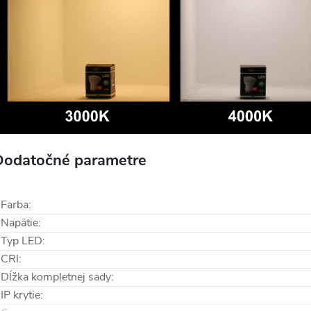
Dodatočné parametre
Farba
:
Napätie
:
Typ LED
:
CRI
:
Dĺžka kompletnej sady
:
IP krytie
: