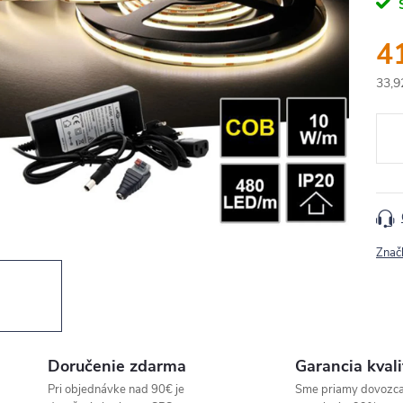
4
33,9
Jedn
cena
Znač
Doručenie zdarma
Garancia kvali
Pri objednávke nad 90€ je
Sme priamy dovozc