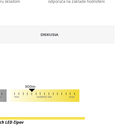
aru skladom
odporúča na základe hodnotení
DISKUSIA
900lm
ax
min
svetelný tok
max