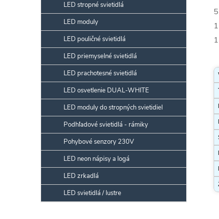
LED stropné svietidlá
5
LED moduly
1
LED pouličné svietidlá
1
LED priemyselné svietidlá
LED prachotesné svietidlá
LED osvetlenie DUAL-WHITE
LED moduly do stropných svietidiel
Podhľadové svietidlá - rámiky
Pohybové senzory 230V
LED neon nápisy a logá
LED zrkadlá
LED svietidlá / lustre