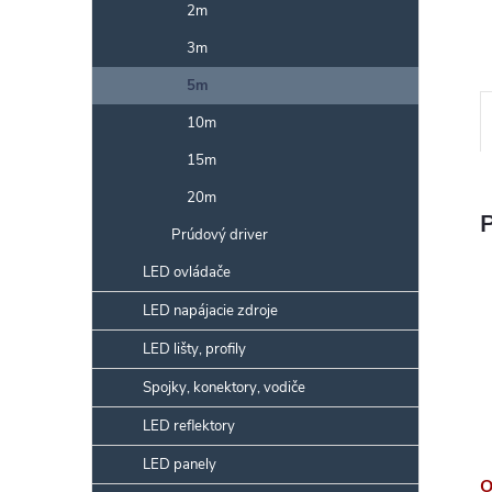
2m
3m
5m
10m
15m
20m
Prúdový driver
LED ovládače
LED napájacie zdroje
LED lišty, profily
Spojky, konektory, vodiče
LED reflektory
LED panely
O