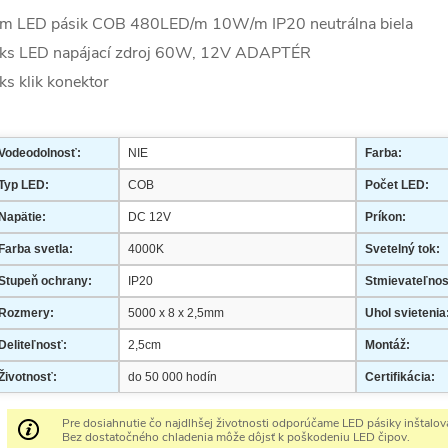
m LED pásik COB 480LED/m 10W/m IP20 neutrálna biela
ks LED napájací zdroj 60W, 12V ADAPTÉR
ks klik konektor
Vodeodolnosť:
NIE
Farba:
Typ LED:
COB
Počet LED:
Napätie:
DC 12V
Príkon:
Farba svetla:
4000K
Svetelný tok:
Stupeň ochrany:
IP20
Stmievateľnos
Rozmery:
5000 x 8 x 2,5mm
Uhol svietenia
Deliteľnosť:
2,5cm
Montáž:
Životnosť:
do 50 000 hodín
Certifikácia:
Pre dosiahnutie čo najdlhšej životnosti odporúčame LED pásiky inštalovať
Bez dostatočného chladenia môže dôjsť k poškodeniu LED čipov.