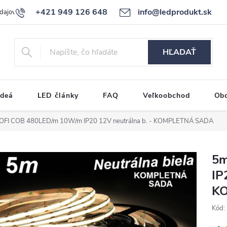
+421 949 126 648
info@ledprodukt.sk
dajov
Reklamačný poriadok
HĽADAŤ
ideá
LED články
FAQ
Veľkoobchod
Ob
OFI COB 480LED/m 10W/m IP20 12V neutrálna b. - KOMPLETNÁ SADA
5m
IP
K
Kód: