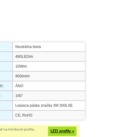
Neutrálna biela
480LED/m
10W/m
900lm/m
ť:
ÁNO
:
180°
Lepiaca páska značky 3M 300LSE
CE, RoHS
 na hliníkové profily.
LED profily »