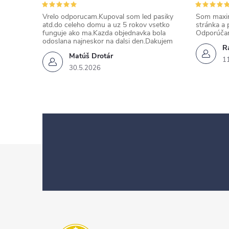
Vrelo odporucam.Kupoval som led pasiky
Som maxim
atd.do celeho domu a uz 5 rokov vsetko
stránka a 
funguje ako ma.Kazda objednavka bola
Odporúča
odoslana najneskor na dalsi den.Dakujem
Ra
Matúš Drotár
1
30.5.2026
Z
á
p
ä
t
i