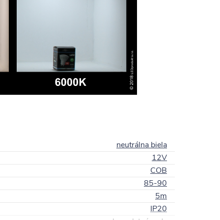
neutrálna biela
12V
COB
85-90
5m
IP20