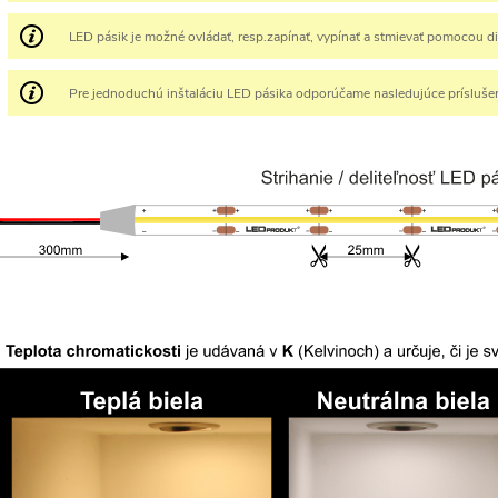
LED pásik je možné ovládať, resp.zapínať, vypínať a stmievať pomocou d
Pre jednoduchú inštaláciu LED pásika odporúčame nasledujúce prísluše