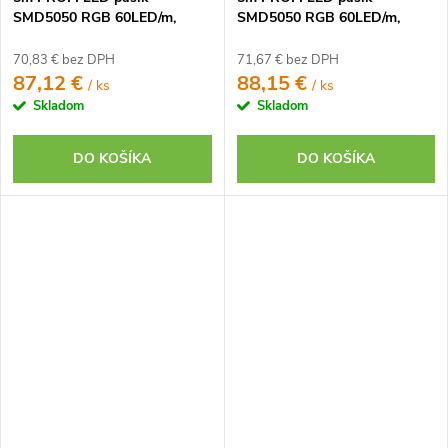
SMD5050 RGB 60LED/m,
SMD5050 RGB 60LED/m,
IP20, 24V, RF2 - Kompletná
IP20, 24V, RF9 - Kompletná
sada
sada
70,83 € bez DPH
71,67 € bez DPH
87,12 €
88,15 €
/ ks
/ ks
Skladom
Skladom
DO KOŠÍKA
DO KOŠÍKA