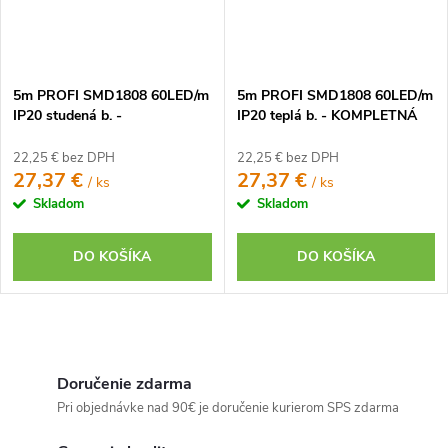
5m PROFI SMD1808 60LED/m
5m PROFI SMD1808 60LED/m
IP20 studená b. -
IP20 teplá b. - KOMPLETNÁ
KOMPLETNÁ SADA
SADA
22,25 € bez DPH
22,25 € bez DPH
27,37 €
27,37 €
/ ks
/ ks
Skladom
Skladom
DO KOŠÍKA
DO KOŠÍKA
O
v
Doručenie zdarma
l
Pri objednávke nad 90€ je doručenie kurierom SPS zdarma
á