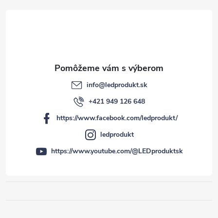
e
info
@
ledprodukt.sk
+421 949 126 648
https://www.facebook.com/ledprodukt/
ledprodukt
https://www.youtube.com/@LEDproduktsk