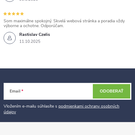
Som maximálne spokojný. Skvelá webová stránka a poradia vždy
výborne a ochotne. Odporúčam.
Rastislav Czelis
11.10.2025
Z
Email
ODOBERAŤ
á
p
Vložením e-mailu súhlasíte s
podmienkami ochrany osobných
údajov
ä
t
i