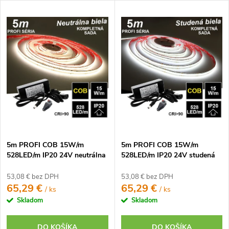
V
e
Najdrahšie
ý
n
p
Najpredávanejšie
i
i
e
Abecedne
s
p
p
r
r
o
o
d
d
u
u
k
5m PROFI COB 15W/m
5m PROFI COB 15W/m
k
t
528LED/m IP20 24V neutrálna
528LED/m IP20 24V studená
t
b. - KOMPLETNÁ SADA
b. - KOMPLETNÁ SADA
o
o
53,08 € bez DPH
53,08 € bez DPH
v
65,29 €
65,29 €
/ ks
/ ks
v
Skladom
Skladom
DO KOŠÍKA
DO KOŠÍKA