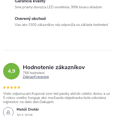
Garancia kvality
d
Sme priamy dovozca LED osvetlenia, 99% tovaru skladom
a
c
Overený obchod
i
Viac ako 1500 zákazníkov nás odporúča na základe hodnotení
e
p
r
v
k
Hodnotenie zákazníkov
y
4,9
788 hodnotení
v
Zobraziť recenzie
ý
p
Vrelo odporucam.Kupoval som led pasiky atd.do celeho domu a uz
i
5 rokov vsetko funguje ako ma.Kazda objednavka bola odoslana
najneskor na dalsi den.Dakujem
s
Matúš Drotár
u
30.5.2026