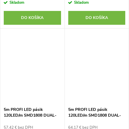
Skladom
Skladom
DO KOŠÍKA
DO KOŠÍKA
5m PROFI LED pásik
5m PROFI LED pásik
120LED/m SMD1808 DUAL-
120LED/m SMD1808 DUAL-
WHITE, IP20 24V - Kompletná
WHITE, IP20 24V - Kompletná
sada
sada
57,42 € bez DPH
64,17 € bez DPH