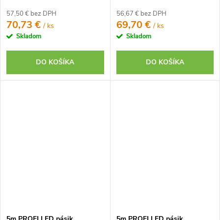
IP20, 24V, RF2 - Kompletná
IP20, 24V, RF9 - Kompletná
sada
sada
57,50 € bez DPH
56,67 € bez DPH
70,73 €
69,70 €
/ ks
/ ks
Skladom
Skladom
DO KOŠÍKA
DO KOŠÍKA
5m PROFI LED pásik
5m PROFI LED pásik