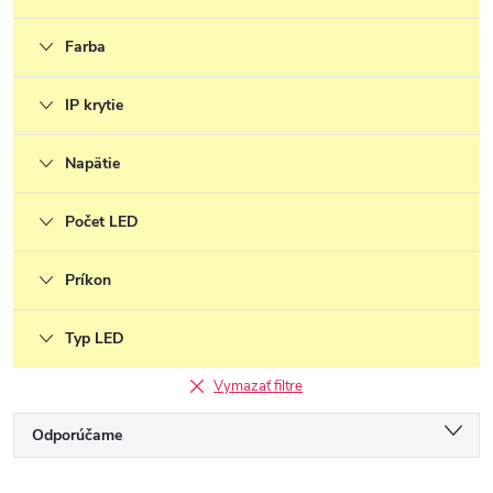
Farba
IP krytie
Napätie
Počet LED
Príkon
Typ LED
Vymazať filtre
R
Odporúčame
a
Najlacnejšie
d