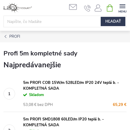
Prejsť
NÁKUPN
na
KOŠÍK
obsah
HĽADAŤ
PROFI
Profi 5m kompletné sady
Najpredávanejšie
5m PROFI COB 15W/m 528LED/m IP20 24V teplá b. -
KOMPLETNÁ SADA
Skladom
53,08 € bez DPH
65,29 €
5m PROFI SMD1808 60LED/m IP20 teplá b. -
KOMPLETNÁ SADA