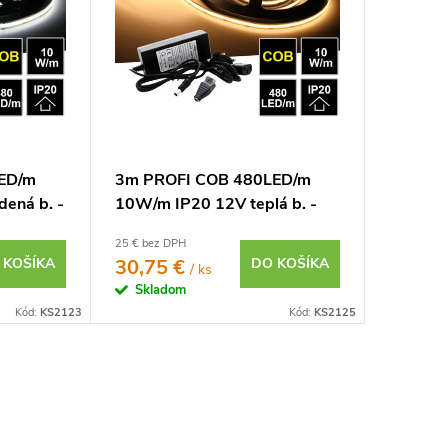
ED/m
3m PROFI COB 480LED/m
ená b. -
10W/m IP20 12V teplá b. -
KOMPLETNÁ SADA
25 € bez DPH
 KOŠÍKA
30,75 €
DO KOŠÍKA
/ ks
Skladom
Kód:
KS2123
Kód:
KS2125