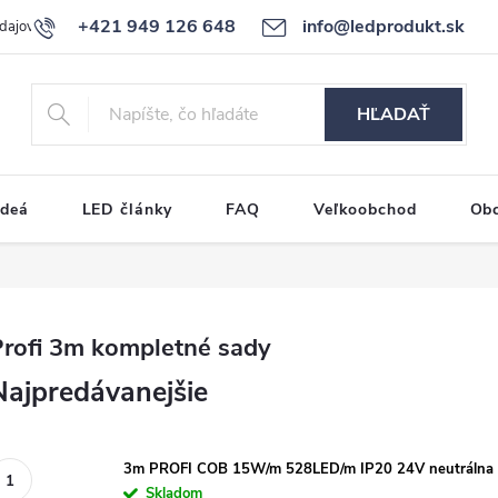
+421 949 126 648
info@ledprodukt.sk
dajov
Reklamačný poriadok
HĽADAŤ
ideá
LED články
FAQ
Veľkoobchod
Ob
Profi 3m kompletné sady
Najpredávanejšie
3m PROFI COB 15W/m 528LED/m IP20 24V neutráln
Skladom