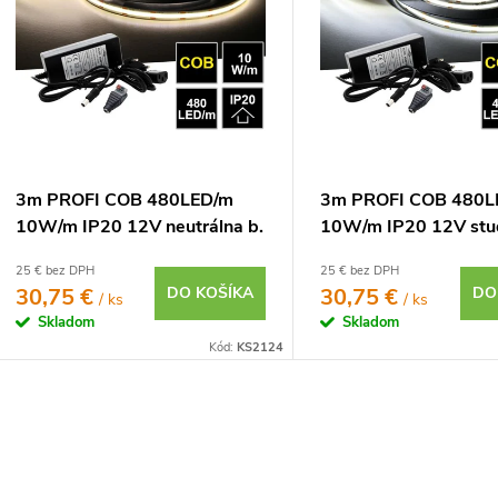
o
p
d
u
o
d
u
o
3m PROFI COB 480LED/m
3m PROFI COB 480L
10W/m IP20 12V neutrálna b.
10W/m IP20 12V stud
o
- KOMPLETNÁ SADA
KOMPLETNÁ SADA
25 € bez DPH
25 € bez DPH
30,75 €
DO KOŠÍKA
30,75 €
DO
/ ks
/ ks
Skladom
Skladom
Kód:
KS2124
O