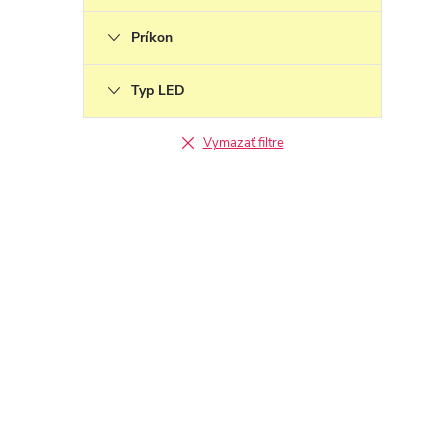
Príkon
Typ LED
Vymazať filtre