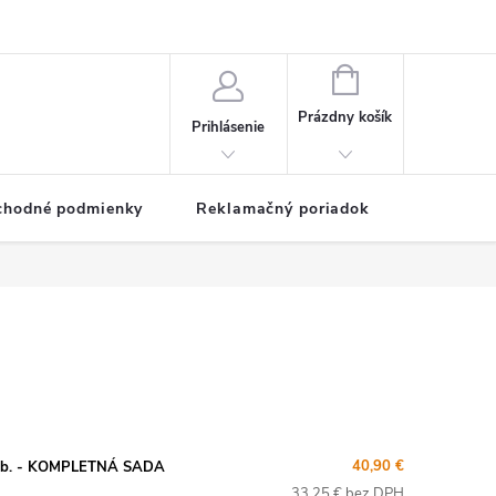
NÁKUPNÝ
KOŠÍK
Prázdny košík
Prihlásenie
chodné podmienky
Reklamačný poriadok
40,90 €
a b. - KOMPLETNÁ SADA
33,25 € bez DPH