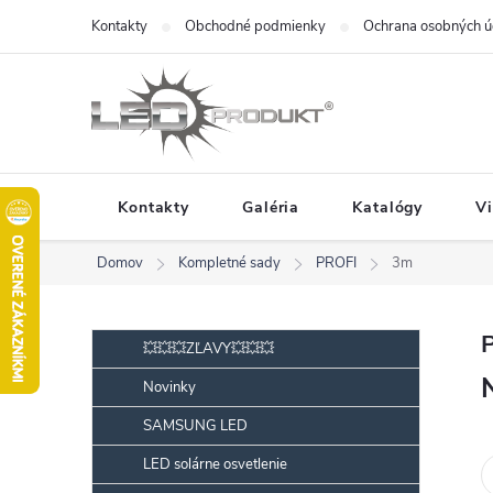
Prejsť
Kontakty
Obchodné podmienky
Ochrana osobných ú
na
obsah
Kontakty
Galéria
Katalógy
V
Domov
Kompletné sady
PROFI
3m
B
Preskočiť
💥💥💥ZĽAVY💥💥💥
kategórie
o
Novinky
č
SAMSUNG LED
n
ý
LED solárne osvetlenie