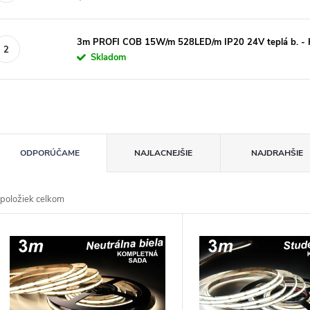
3m PROFI COB 15W/m 528LED/m IP20 24V teplá b.
Skladom
R
ODPORÚČAME
NAJLACNEJŠIE
NAJDRAHŠIE
d
položiek celkom
n
V
p
p