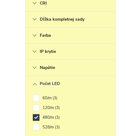
CRI
Dĺžka kompletnej sady
Farba
IP krytie
Napätie
Počet LED
60/m
3
120/m
3
480/m
3
528/m
3