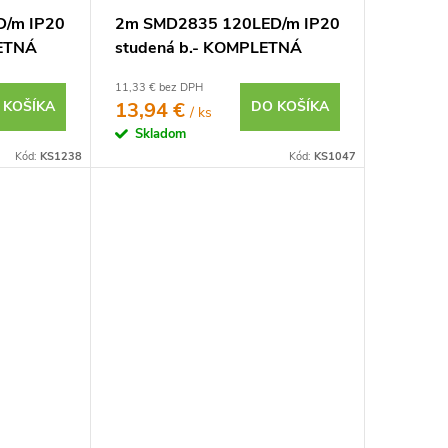
/m IP20
2m SMD2835 120LED/m IP20
LETNÁ
studená b.- KOMPLETNÁ
SADA
11,33 € bez DPH
 KOŠÍKA
13,94 €
DO KOŠÍKA
/ ks
Skladom
Kód:
KS1238
Kód:
KS1047