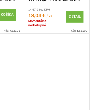
lna b. -
120LED/m IP20 studená b. -
KOMPLETNÁ SADA
14,67 € bez DPH
 KOŠÍKA
18,04 €
/ ks
DETAIL
Momentálne
nedostupné
Kód:
KS2101
Kód:
KS2100