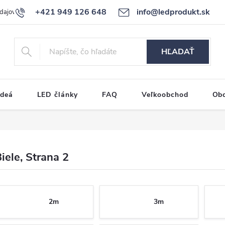
+421 949 126 648
info@ledprodukt.sk
dajov
Reklamačný poriadok
HĽADAŤ
ideá
LED články
FAQ
Veľkoobchod
Ob
iele
, Strana 2
2m
3m