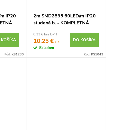
m IP20
2m SMD2835 60LED/m IP20
PLETNÁ
studená b. - KOMPLETNÁ
SADA
8,33 € bez DPH
 KOŠÍKA
10,25 €
DO KOŠÍKA
/ ks
Skladom
Kód:
KS1230
Kód:
KS1043