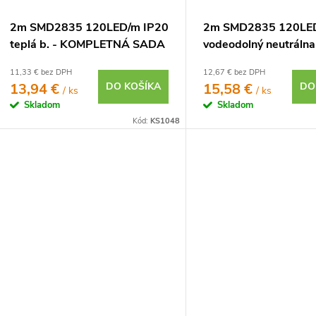
2m SMD2835 120LED/m IP20
2m SMD2835 120LED
teplá b. - KOMPLETNÁ SADA
vodeodolný neutrálna 
KOMPLETNÁ SADA
11,33 € bez DPH
12,67 € bez DPH
13,94 €
DO KOŠÍKA
15,58 €
DO
/ ks
/ ks
Skladom
Skladom
Kód:
KS1048