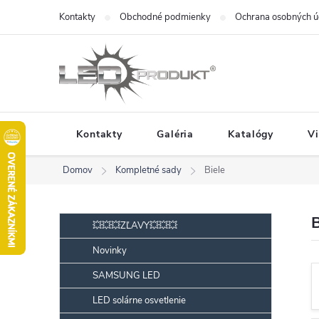
Prejsť
Kontakty
Obchodné podmienky
Ochrana osobných ú
na
obsah
Kontakty
Galéria
Katalógy
V
Domov
Kompletné sady
Biele
B
Preskočiť
B
💥💥💥ZĽAVY💥💥💥
kategórie
o
Novinky
č
SAMSUNG LED
n
ý
LED solárne osvetlenie