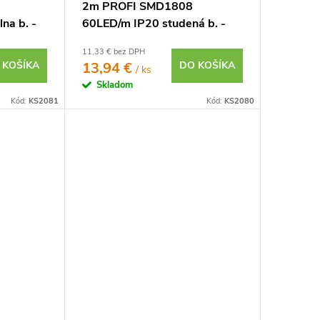
2m PROFI SMD1808
na b. -
60LED/m IP20 studená b. -
KOMPLETNÁ SADA
11,33 € bez DPH
 KOŠÍKA
13,94 €
DO KOŠÍKA
/ ks
Skladom
Kód:
KS2081
Kód:
KS2080