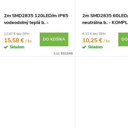
2m SMD2835 120LED/m IP65
2m SMD2835 60LED/
vodeodolný teplá b. -
neutrálna b. - KOM
KOMPLETNÁ SADA
SADA
12,67 € bez DPH
8,33 € bez DPH
15,58 €
DO KOŠÍKA
10,25 €
DO
/ ks
/ ks
Skladom
Skladom
Kód:
KS1049