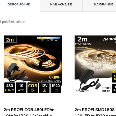
R
ODPORÚČAME
NAJLACNEJŠIE
NAJDRAHŠIE
d
9
položiek celkom
n
V
p
p
o
p
d
u
o
d
u
o
2m PROFI COB 480LED/m
2m PROFI SMD1808