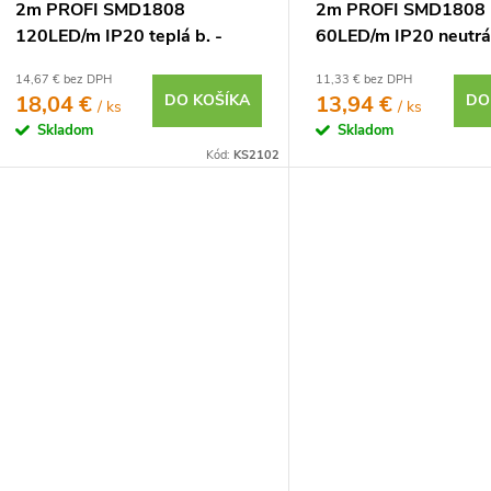
2m PROFI SMD1808
2m PROFI SMD1808
120LED/m IP20 teplá b. -
60LED/m IP20 neutrál
KOMPLETNÁ SADA
KOMPLETNÁ SADA
14,67 € bez DPH
11,33 € bez DPH
18,04 €
DO KOŠÍKA
13,94 €
DO
/ ks
/ ks
Skladom
Skladom
Kód:
KS2102