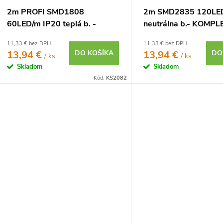
2m PROFI SMD1808
2m SMD2835 120LED
60LED/m IP20 teplá b. -
neutrálna b.- KOMP
KOMPLETNÁ SADA
SADA
11,33 € bez DPH
11,33 € bez DPH
13,94 €
DO KOŠÍKA
13,94 €
DO
/ ks
/ ks
Skladom
Skladom
Kód:
KS2082