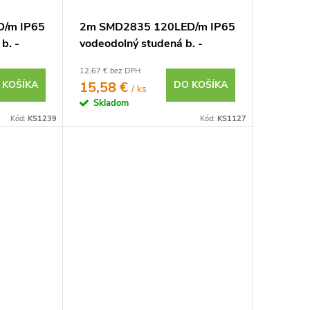
/m IP65
2m SMD2835 120LED/m IP65
b. -
vodeodolný studená b. -
KOMPLETNÁ SADA
12,67 € bez DPH
 KOŠÍKA
15,58 €
DO KOŠÍKA
/ ks
Skladom
Kód:
KS1239
Kód:
KS1127